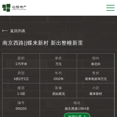
返回列表
南京西路||蝶来新村 新出整幢新里
面积
单价
朝向
175平米
万元
南北向
房型
年代
售价
4房2厅3卫
1932年
请来电咨询万元
楼层
装修
小区
1-3层
原始屋况
蝶来新村
编号
地址
000203
南京西路1984弄
地理位置