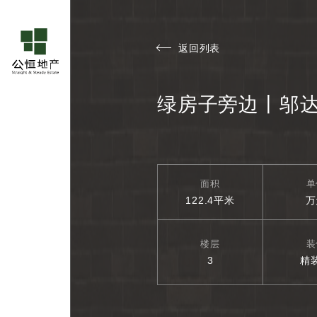
返回列表
绿房子旁边丨邬
面积
单
122.4平米
万
楼层
装
3
精