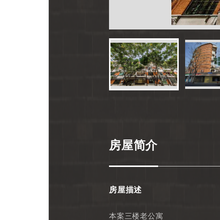
房屋简介
房屋描述
本案三楼老公寓