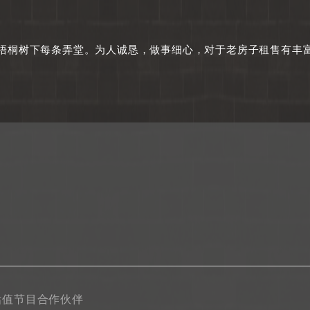
梧桐树下每条弄堂。为人诚恳，做事细心，对于老房子租售有丰
估值节目合作伙伴