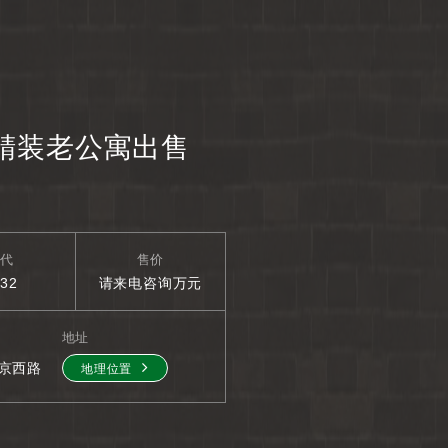
精装老公寓出售
年代
售价
932
请来电咨询万元
地址
地理位置
京西路