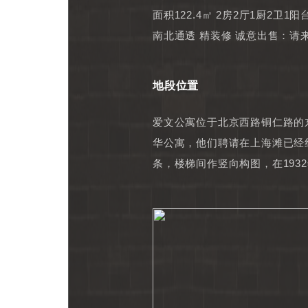
面积122.4㎡ 2房2厅1厨2卫1阳
南北通透 精装修 诚意出售：请
地段位置
爱文公寓位于北京西路铜仁路的
华公寓，他们聘请在上海滩已经
条，楼梯间作竖向构图，在193