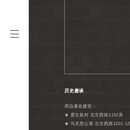
历史趣谈
周边著名建筑：
★ 爱文新村 北京西路1192弄
★ 马克思公寓 北京西路1201-12