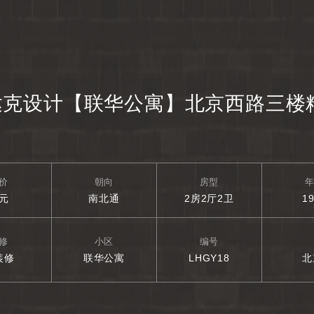
达克设计【联华公寓】北京西路三楼
价
朝向
房型
元
南北通
2房2厅2卫
1
修
小区
编号
装修
联华公寓
LHGY18
北