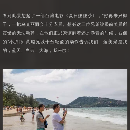
看到此景想起了一部台湾电影《夏日嬷嬷茶》，*好再来只椰
子，一把乌克丽丽会十分应景。想必这三位兄弟被眼前美景所
震慑的无法动弹，在他们正思索该躺着还是游着的时候，右侧
的“小胖纸”黄璐兄以十分轻盈的动作告诉我们，这美景是我
的，蓝天、白云、大海，我来啦！