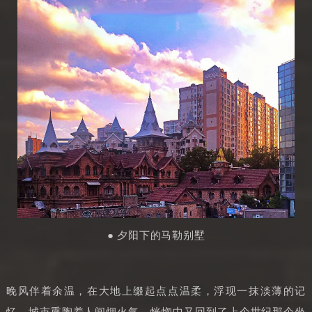
● 夕阳下的马勒别墅
晚风伴着余温，在大地上缀起点点温柔，浮现一抹淡薄的记
忆，城市熏陶着人间烟火气，恍惚中又回到了上个世纪那个坐