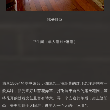
部分卧室
卫生间（单人浴缸+淋浴）
独享150㎡的空中露台，俯瞰老上海经典的红顶老洋房别有一
般风味，阳光正好时莳花弄草，打造属于自己的露天花园，等
待花开的过程文艺且富有诗意。寻一个安逸的午后，架上遮阳
伞，美美地晒个太阳浴，做主人一个人的小“三亚”。