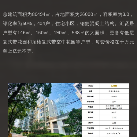
总建筑面积为80494㎡，占地面积为26000㎡，容积率为3.0，
绿化率为50%，404户，住宅小区，钢筋混凝土结构。汇贤居
户型有146㎡、160㎡、190㎡、548㎡的大面积，更备有低层
复式带花园和顶楼复式带空中花园等户型，每套价格在千万元
至上亿元不等。