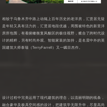
相较于乌鲁木齐中路上动辄上百年历史的老洋房，汇贤居无疑
是年轻又具有活力的，汇贤居地段优越，周围被特色的新里洋
房所包围，有着俯瞰衡复风貌区的极佳视野，糅合了跨时代设
计的精粹，另有时尚外观、智能家装的加持，是名震中外的英
国建筑大师泰瑞（TerryFarrell）又一瞩目杰作。
设计过程中完美运用了现代建筑的理念，以流丽明朗的线条，
融合豪华及极具空间感的设计，把建筑学无限升华，尽显高尚