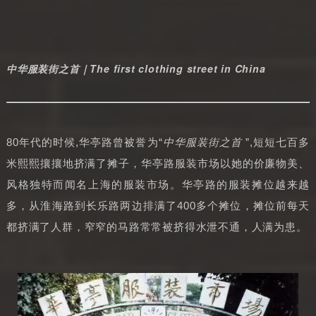
中华服装街之首｜The first clothing street in China
中华服装街之首
80年代的时候,华亭路曾被誉为“
”,短短七百多
米熙熙攘攘地挤满了摊子，华亭路服装市场以她的价廉物美、
风格独特而闻名上海的服装市场。华亭路的服装摊位越来越
多，从淮海路到长乐路两边排满了400多个摊位，摊位前每天
都挤满了人群，窄窄的马路常常被挤得水泄不通，人满为患。