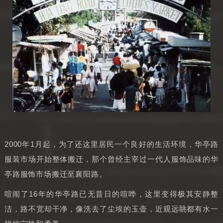
2000年1月起，为了还这里居民一个良好的生活环境，华亭路
服装市场开始整体搬迁，那个曾经主宰过一代人服饰品味的华
亭路服饰市场搬迁至襄阳路。
喧闹了16年的华亭路已无昔日的喧哗，这里变得极其安静整
洁，路不宽却干净，像洗去了尘埃的玉壶，近观远眺都有水一