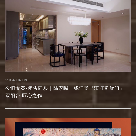
2024.04.09
公恒专案•租售同步｜陆家嘴一线江景『滨江凯旋门』
双阳台 匠心之作