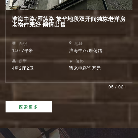
淮海中路/雁荡路 繁华地段双开间独栋老洋房
老物件完好 倾情出售
面积
地址
140.7平米
淮海中路/雁荡路
房型
价格
4房2厅2卫
请来电咨询万元
5
21
/
探索更多