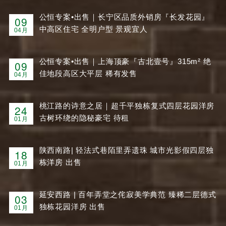
公恒专案•出售｜长宁区品质外销房『长发花园』
09
中高区住宅 全明户型 景观宜人
04月
公恒专案•出售｜上海顶豪『古北壹号』315m² 绝
09
佳地段高区大平层 稀有发售
04月
桃江路的诗意之居｜超千平独栋复式四层花园洋房
24
古树环绕的隐秘豪宅 待租
01月
陕西南路| 轻法式巷陌里弄遗珠 城市光影假四层独
18
栋洋房 出售
01月
延安西路 | 百年弄堂之侘寂美学典范 臻稀二层德式
03
独栋花园洋房 出售
01月