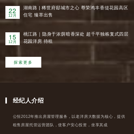
湖南路 | 稀世府邸城市之心 尊荣鸿丰香缇花园高区
22
住宅 臻萃出售
12月
桃江路｜隐身于浓荫暗香深处 超千平独栋复式四层
15
花园洋房 待租
12月
探索更多
经纪人介绍
公恒2012年推出房屋管理服务，以老洋房大数据为核心，提供
租售房屋托管运营团队，使客户安心投资，坐享其成