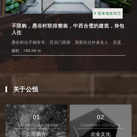
¥ 请来电咨询万
不限购，愚谷村联排整栋，中西合璧的建筑，拎包
入住
愚谷村位于静安寺、百乐门西面，里面住过许多名人，还是挂铜牌的保护建筑
面积：195.06 m
关于公恒
01
02
COMPANY OVERVIEW
COMPANY CULTURE
公司简介
企业文化